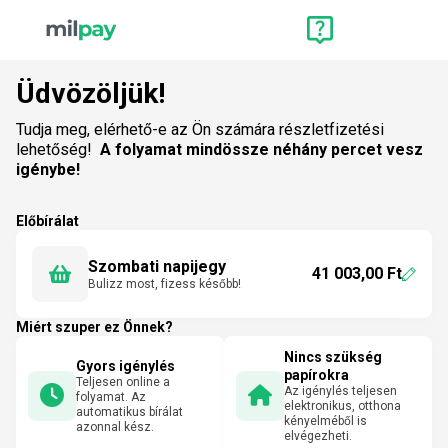
Üdvözöljük!
Tudja meg, elérhető-e az Ön számára részletfizetési
lehetőség!
A folyamat mindössze néhány percet vesz
igénybe!
Előbírálat
Szombati napijegy
41 003,00 Ft
Bulizz most, fizess később!
Miért szuper ez Önnek?
Nincs szükség
Gyors igénylés
papírokra
Teljesen online a
Az igénylés teljesen
folyamat. Az
elektronikus, otthona
automatikus bírálat
kényelméből is
azonnal kész.
elvégezheti.