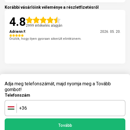
Korábbi vásárlóink véleménye a részletfizetésről
4.8
2999 értékelés alapján
Adrienn F.
2026. 05. 20.
Örülök, hogy ilyen gyorsan sikerült elintéznem.
Adja meg telefonszámát, majd nyomja meg a Tovább
gombot!
Telefonszám
+36
🇭🇺
Tovább
powered by