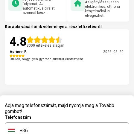
Az igénylés teljesen
folyamat. Az
elektronikus, otthona
automatikus bírálat
kényelméből is
azonnal kész.
elvégezheti.
Korábbi vásárlóink véleménye a részletfizetésről
4.8
3000 értékelés alapján
Adrienn F.
2026. 05. 20.
Örülök, hogy ilyen gyorsan sikerült elintéznem.
Adja meg telefonszámát, majd nyomja meg a Tovább
gombot!
Telefonszám
+36
🇭🇺