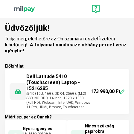
Üdvözöljük!
Tudja meg, elérhető-e az Ön számára részletfizetési
lehetőség!
A folyamat mindössze néhány percet vesz
igénybe!
Előbírálat
Dell Latitude 5410
(Touchscreen) Laptop -
15216285
173 990,00 Ft
i5-10310U, 16GB DDR4, 256GB (M.2)
SSD, NO ODD, 14 inch, 1920 x 1080
(Full HD), Webcam, Intel UHD, Windows
11 Pro, HDMI, Bronze, Touchscreen
Miért szuper ez Önnek?
Nincs szükség
Gyors igénylés
papírokra
Teljesen online a