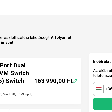
a részletfizetési lehetőség!
A folyamat
génybe!
Előbírálat
Port Dual
Az előbírá
KVM Switch
telefonsz
163 990,00 Ft
 Switch -
+3
🇭🇺
D, Mini USB, HDMI Input,