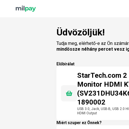
Üdvözöljük!
Tudja meg, elérhető-e az Ön számár
mindössze néhány percet vesz i
Előbírálat
StarTech.com 2 
Monitor HDMI 
(SV231DHU34K6)
1890002
USB 3.0, Jack, USB-B, USB 2.0 HI
HDMI Output
Miért szuper ez Önnek?