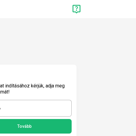
lat indításához kérjük, adja meg
ámát!
6
Tovább