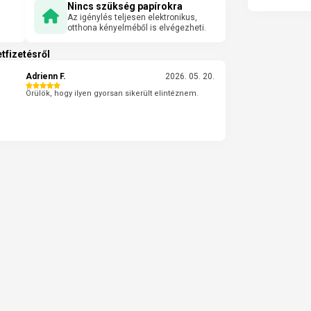
Nincs szükség papírokra
Az igénylés teljesen elektronikus,
otthona kényelméből is elvégezheti.
tfizetésről
Adrienn F.
2026. 05. 20.
Örülök, hogy ilyen gyorsan sikerült elintéznem.