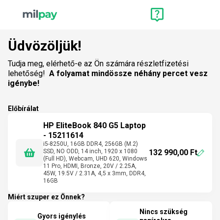
Üdvözöljük!
Tudja meg, elérhető-e az Ön számára részletfizetési
lehetőség!
A folyamat mindössze néhány percet vesz
igénybe!
Előbírálat
HP EliteBook 840 G5 Laptop
- 15211614
i5-8250U, 16GB DDR4, 256GB (M.2)
SSD, NO ODD, 14 inch, 1920 x 1080
132 990,00 Ft
(Full HD), Webcam, UHD 620, Windows
11 Pro, HDMI, Bronze, 20V / 2.25A,
45W, 19.5V / 2.31A, 4,5 x 3mm, DDR4,
16GB
Miért szuper ez Önnek?
Nincs szükség
Gyors igénylés