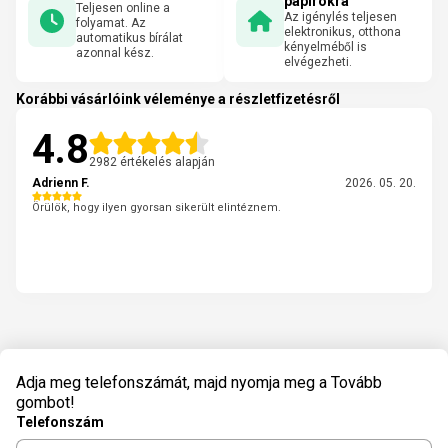
papírokra
Teljesen online a
Az igénylés teljesen
folyamat. Az
elektronikus, otthona
automatikus bírálat
kényelméből is
azonnal kész.
elvégezheti.
Korábbi vásárlóink véleménye a részletfizetésről
4.8
2982 értékelés alapján
Adrienn F.
2026. 05. 20.
Örülök, hogy ilyen gyorsan sikerült elintéznem.
Adja meg telefonszámát, majd nyomja meg a Tovább
gombot!
Telefonszám