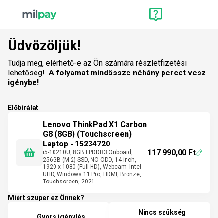
Üdvözöljük!
Tudja meg, elérhető-e az Ön számára részletfizetési
lehetőség!
A folyamat mindössze néhány percet vesz
igénybe!
Előbírálat
Lenovo ThinkPad X1 Carbon
G8 (8GB) (Touchscreen)
Laptop - 15234720
117 990,00 Ft
i5-10210U, 8GB LPDDR3 Onboard,
256GB (M.2) SSD, NO ODD, 14 inch,
1920 x 1080 (Full HD), Webcam, Intel
UHD, Windows 11 Pro, HDMI, Bronze,
Touchscreen, 2021
Miért szuper ez Önnek?
Nincs szükség
Gyors igénylés