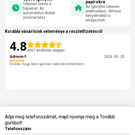
papírokra
Teljesen online a
Az igénylés teljesen
folyamat. Az
elektronikus, otthona
automatikus bírálat
kényelméből is
azonnal kész.
elvégezheti.
Korábbi vásárlóink véleménye a részletfizetésről
4.8
3067 értékelés alapján
Adrienn F.
2026. 05. 20.
Örülök, hogy ilyen gyorsan sikerült elintéznem.
Adja meg telefonszámát, majd nyomja meg a Tovább
gombot!
Telefonszám