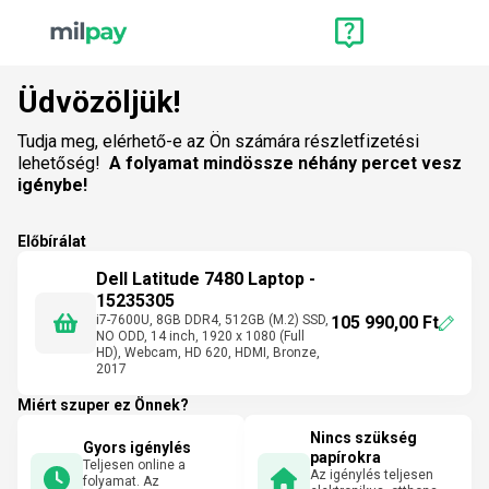
Üdvözöljük!
Tudja meg, elérhető-e az Ön számára részletfizetési
lehetőség!
A folyamat mindössze néhány percet vesz
igénybe!
Előbírálat
Dell Latitude 7480 Laptop -
15235305
i7-7600U, 8GB DDR4, 512GB (M.2) SSD,
105 990,00 Ft
NO ODD, 14 inch, 1920 x 1080 (Full
HD), Webcam, HD 620, HDMI, Bronze,
2017
Miért szuper ez Önnek?
Nincs szükség
Gyors igénylés
papírokra
Teljesen online a
Az igénylés teljesen
folyamat. Az