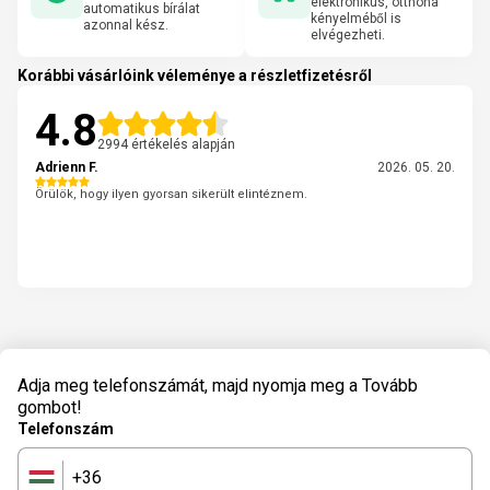
elektronikus, otthona
automatikus bírálat
kényelméből is
azonnal kész.
elvégezheti.
Korábbi vásárlóink véleménye a részletfizetésről
4.8
2994 értékelés alapján
Adrienn F.
2026. 05. 20.
Örülök, hogy ilyen gyorsan sikerült elintéznem.
Adja meg telefonszámát, majd nyomja meg a Tovább
gombot!
Telefonszám
+36
🇭🇺