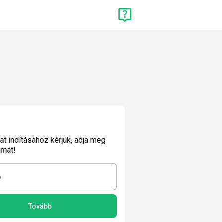
lat indításához kérjük, adja meg
ámát!
6
Tovább