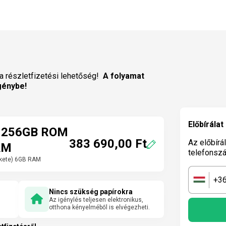
a részletfizetési lehetőség!
A folyamat
génybe!
Előbírálat
5 256GB ROM
383 690,00 Ft
Az előbírá
AM
telefonsz
ekete) 6GB RAM
+3
🇭🇺
Nincs szükség papírokra
Az igénylés teljesen elektronikus,
otthona kényelméből is elvégezheti.