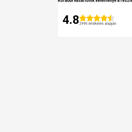
Korábbi vásárlóink véleménye a részle
4.8
2996 értékelés alapján