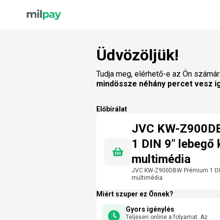
Üdvözöljük!
Tudja meg, elérhető-e az Ön számár
mindössze néhány percet vesz i
Előbírálat
JVC KW-Z900D
1 DIN 9" lebegő 
multimédia
JVC KW-Z900DBW Prémium 1 DIN 
multimédia
Miért szuper ez Önnek?
Gyors igénylés
Teljesen online a folyamat. Az