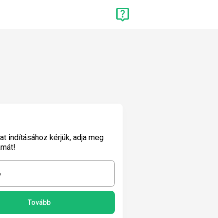
lat indításához kérjük, adja meg
ámát!
6
Tovább