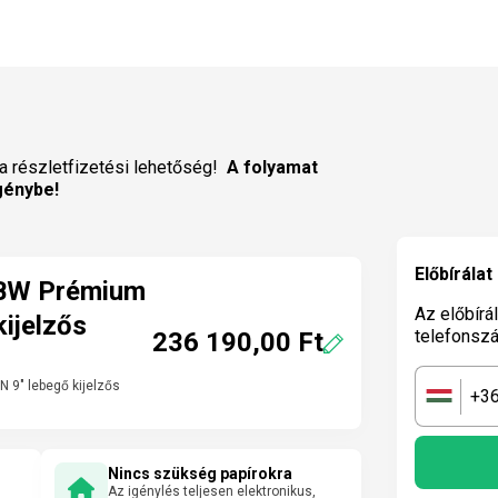
a részletfizetési lehetőség!
A folyamat
génybe!
Előbírálat
BW Prémium
Az előbírá
kijelzős
telefonsz
236 190,00 Ft
9" lebegő kijelzős
+3
🇭🇺
Nincs szükség papírokra
Az igénylés teljesen elektronikus,