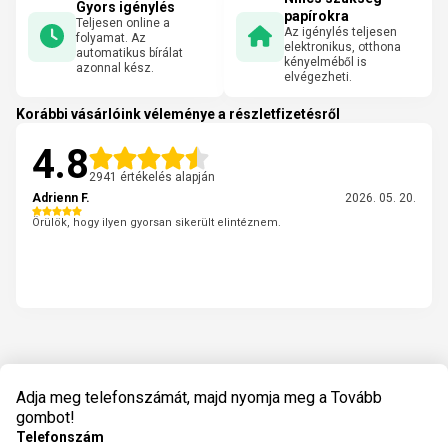
Gyors igénylés
papírokra
Teljesen online a
Az igénylés teljesen
folyamat. Az
elektronikus, otthona
automatikus bírálat
kényelméből is
azonnal kész.
elvégezheti.
Korábbi vásárlóink véleménye a részletfizetésről
4.8
2941 értékelés alapján
Adrienn F.
2026. 05. 20.
Örülök, hogy ilyen gyorsan sikerült elintéznem.
Adja meg telefonszámát, majd nyomja meg a Tovább
gombot!
Telefonszám