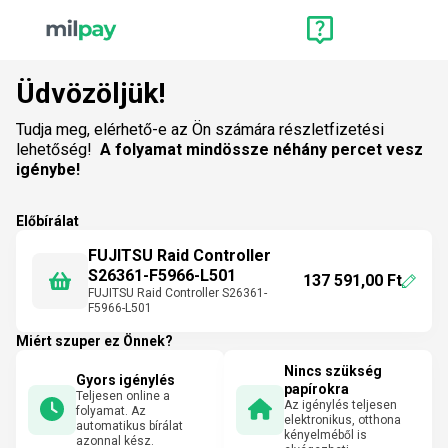
Üdvözöljük!
Tudja meg, elérhető-e az Ön számára részletfizetési
lehetőség!
A folyamat mindössze néhány percet vesz
igénybe!
Előbírálat
FUJITSU Raid Controller
S26361-F5966-L501
137 591,00 Ft
FUJITSU Raid Controller S26361-
F5966-L501
Miért szuper ez Önnek?
Nincs szükség
Gyors igénylés
papírokra
Teljesen online a
Az igénylés teljesen
folyamat. Az
elektronikus, otthona
automatikus bírálat
kényelméből is
azonnal kész.