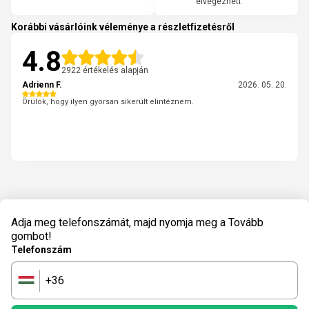
elvégezheti.
Korábbi vásárlóink véleménye a részletfizetésről
4.8
2922 értékelés alapján
Adrienn F.
2026. 05. 20.
Örülök, hogy ilyen gyorsan sikerült elintéznem.
Adja meg telefonszámát, majd nyomja meg a Tovább
gombot!
Telefonszám
+36
🇭🇺