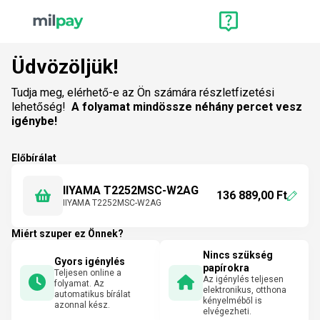
Üdvözöljük!
Tudja meg, elérhető-e az Ön számára részletfizetési
lehetőség!
A folyamat mindössze néhány percet vesz
igénybe!
Előbírálat
IIYAMA T2252MSC-W2AG
136 889,00 Ft
IIYAMA T2252MSC-W2AG
Miért szuper ez Önnek?
Nincs szükség
Gyors igénylés
papírokra
Teljesen online a
Az igénylés teljesen
folyamat. Az
elektronikus, otthona
automatikus bírálat
kényelméből is
azonnal kész.
elvégezheti.