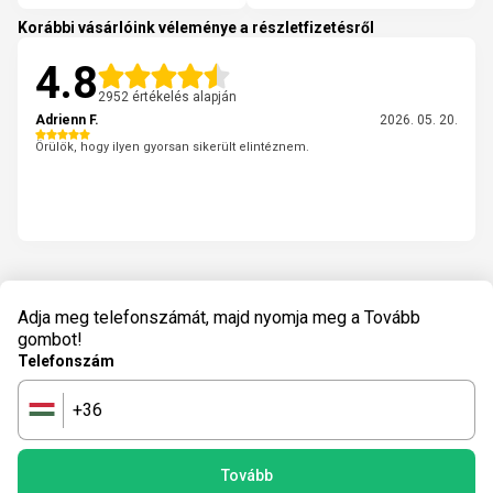
Korábbi vásárlóink véleménye a részletfizetésről
4.8
2952 értékelés alapján
Adrienn F.
2026. 05. 20.
Örülök, hogy ilyen gyorsan sikerült elintéznem.
Adja meg telefonszámát, majd nyomja meg a Tovább
gombot!
Telefonszám
+36
🇭🇺
Tovább
powered by