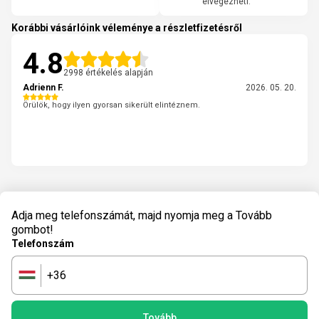
elvégezheti.
Korábbi vásárlóink véleménye a részletfizetésről
4.8
2998 értékelés alapján
Adrienn F.
2026. 05. 20.
Örülök, hogy ilyen gyorsan sikerült elintéznem.
Adja meg telefonszámát, majd nyomja meg a Tovább
gombot!
Telefonszám
+36
🇭🇺
Tovább