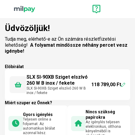
Üdvözöljük!
Tudja meg, elérhető-e az Ön számára részletfizetési
lehetőség!
A folyamat mindössze néhány percet vesz
igénybe!
Előbírálat
SLX SI-90XB Sziget elszívó
260 W B inox / fekete
118 789,00 Ft
SLX SI-90XB Sziget elszívó 260 W B
inox / fekete
Miért szuper ez Önnek?
Nincs szükség
Gyors igénylés
papírokra
Teljesen online a
Az igénylés teljesen
folyamat. Az
elektronikus, otthona
automatikus bírálat
kényelméből is
azonnal kész.