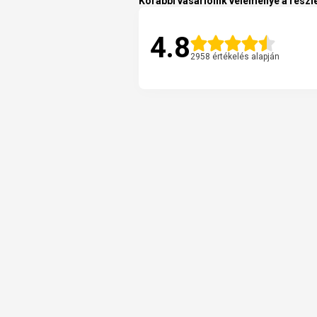
Korábbi vásárlóink véleménye a részle
4.8
2958 értékelés alapján