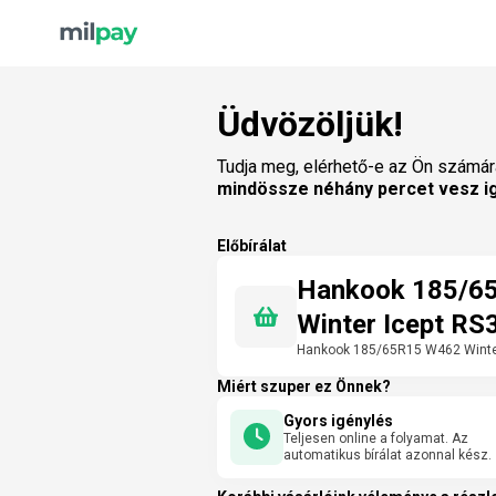
Üdvözöljük!
Tudja meg, elérhető-e az Ön számár
mindössze néhány percet vesz i
Előbírálat
Hankook 185/6
Winter Icept RS3
Hankook 185/65R15 W462 Winter 
Miért szuper ez Önnek?
Gyors igénylés
Teljesen online a folyamat. Az
automatikus bírálat azonnal kész.