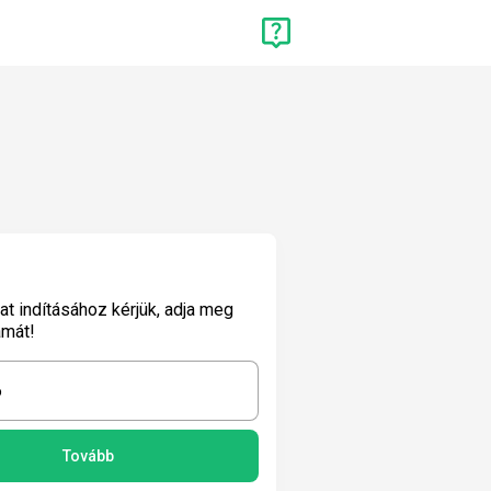
lat indításához kérjük, adja meg
ámát!
6
Tovább