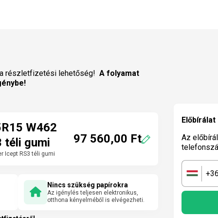
a részletfizetési lehetőség!
A folyamat
génybe!
Előbírálat
5R15 W462
97 560,00 Ft
Az előbírá
 téli gumi
telefonsz
Icept RS3 téli gumi
+3
🇭🇺
Nincs szükség papírokra
Az igénylés teljesen elektronikus,
otthona kényelméből is elvégezheti.