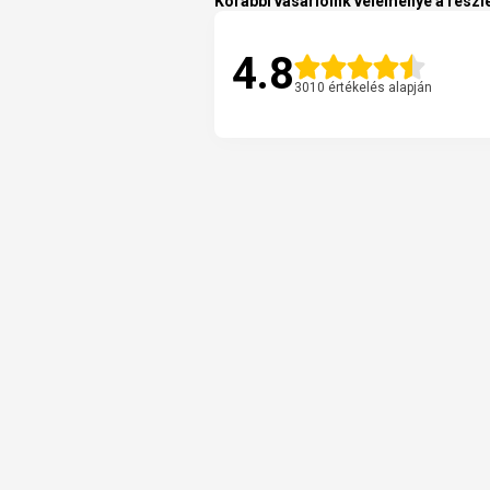
Korábbi vásárlóink véleménye a részle
4.8
3010 értékelés alapján