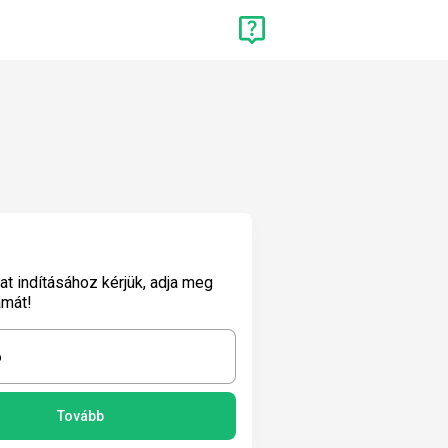
lat indításához kérjük, adja meg
ámát!
6
Tovább