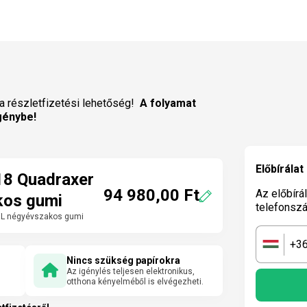
a részletfizetési lehetőség!
A folyamat
génybe!
Előbírálat
18 Quadraxer
94 980,00 Ft
Az előbírá
kos gumi
telefonsz
XL négyévszakos gumi
+3
🇭🇺
Nincs szükség papírokra
Az igénylés teljesen elektronikus,
otthona kényelméből is elvégezheti.