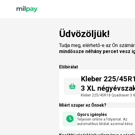
Üdvözöljük!
Tudja meg, elérhető-e az Ön számár
mindössze néhány percet vesz i
Előbírálat
Kleber 225/45R
3 XL négyévsza
Kleber 225/45R18 Quadraxer 3 
Miért szuper ez Önnek?
Gyors igénylés
Teljesen online a folyamat. Az
automatikus bírálat azonnal kész.