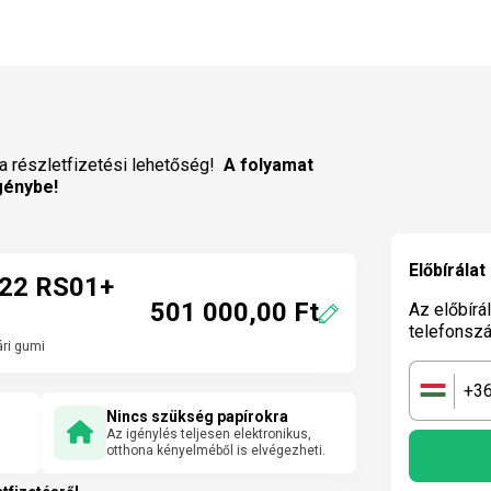
a részletfizetési lehetőség!
A folyamat
génybe!
Előbírálat
R22 RS01+
501 000,00 Ft
Az előbírá
telefonsz
ri gumi
+3
🇭🇺
Nincs szükség papírokra
Az igénylés teljesen elektronikus,
otthona kényelméből is elvégezheti.