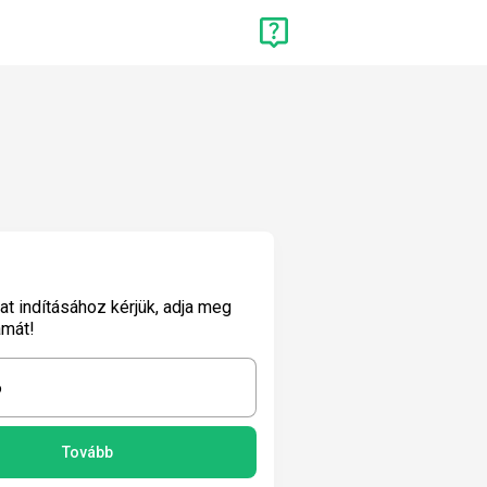
lat indításához kérjük, adja meg
ámát!
6
Tovább