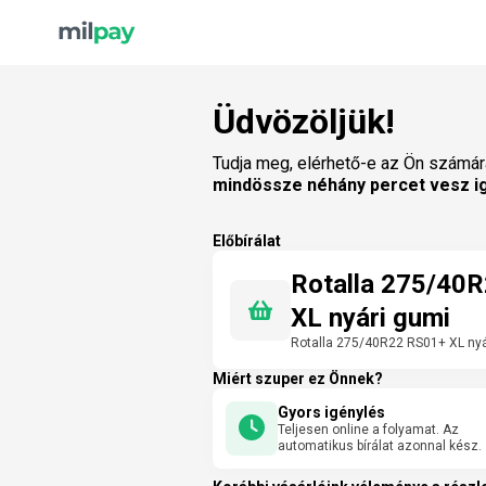
Üdvözöljük!
Tudja meg, elérhető-e az Ön számár
mindössze néhány percet vesz i
Előbírálat
Rotalla 275/40
XL nyári gumi
Rotalla 275/40R22 RS01+ XL nyá
Miért szuper ez Önnek?
Gyors igénylés
Teljesen online a folyamat. Az
automatikus bírálat azonnal kész.