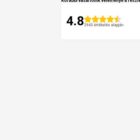
Korábbi vásárlóink véleménye a részle
4.8
2943 értékelés alapján