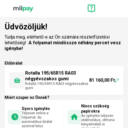
Üdvözöljük!
Tudja meg, elérhető-e az Ön számára részletfizetési
lehetőség!
A folyamat mindössze néhány percet vesz
igénybe!
Előbírálat
Rotalla 195/65R15 RA03
négyévszakos gumi
81 160,00 Ft
Rotalla 195/65R15 RA03 négyévszakos
gumi
Miért szuper ez Önnek?
Nincs szükség
Gyors igénylés
papírokra
Teljesen online a
Az igénylés teljesen
folyamat. Az
elektronikus, otthona
automatikus bírálat
kényelméből is
azonnal kész.