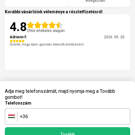
elvégezheti.
Korábbi vásárlóink véleménye a részletfizetésről
4.8
2966 értékelés alapján
Adrienn F.
2026. 05. 20.
Örülök, hogy ilyen gyorsan sikerült elintéznem.
Adja meg telefonszámát, majd nyomja meg a Tovább
gombot!
Telefonszám
+36
🇭🇺
Tovább