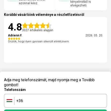
kényelméből is
azonnal kész.
elvégezheti.
Korábbi vásárlóink véleménye a részletfizetésről
4.8
3027 értékelés alapján
Adrienn F.
2026. 05. 20.
Örülök, hogy ilyen gyorsan sikerült elintéznem.
Adja meg telefonszámát, majd nyomja meg a Tovább
gombot!
Telefonszám
+36
🇭🇺