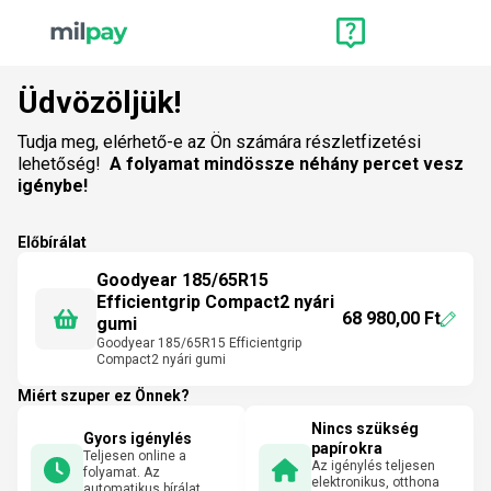
Üdvözöljük!
Tudja meg, elérhető-e az Ön számára részletfizetési
lehetőség!
A folyamat mindössze néhány percet vesz
igénybe!
Előbírálat
Goodyear 185/65R15
Efficientgrip Compact2 nyári
68 980,00 Ft
gumi
Goodyear 185/65R15 Efficientgrip
Compact2 nyári gumi
Miért szuper ez Önnek?
Nincs szükség
Gyors igénylés
papírokra
Teljesen online a
Az igénylés teljesen
folyamat. Az
elektronikus, otthona
automatikus bírálat