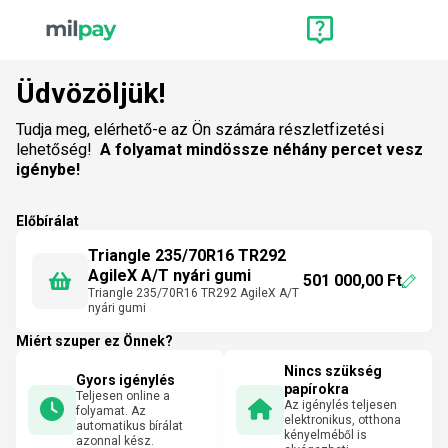
Üdvözöljük!
Tudja meg, elérhető-e az Ön számára részletfizetési
lehetőség!
A folyamat mindössze néhány percet vesz
igénybe!
Előbírálat
Triangle 235/70R16 TR292
AgileX A/T nyári gumi
501 000,00 Ft
Triangle 235/70R16 TR292 AgileX A/T
nyári gumi
Miért szuper ez Önnek?
Nincs szükség
Gyors igénylés
papírokra
Teljesen online a
Az igénylés teljesen
folyamat. Az
elektronikus, otthona
automatikus bírálat
kényelméből is
azonnal kész.