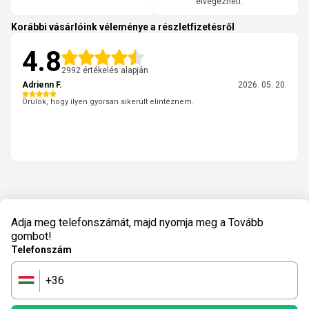
elvégezheti.
Korábbi vásárlóink véleménye a részletfizetésről
4.8
2992 értékelés alapján
Adrienn F.
2026. 05. 20.
Örülök, hogy ilyen gyorsan sikerült elintéznem.
Adja meg telefonszámát, majd nyomja meg a Tovább
gombot!
Telefonszám
+36
🇭🇺