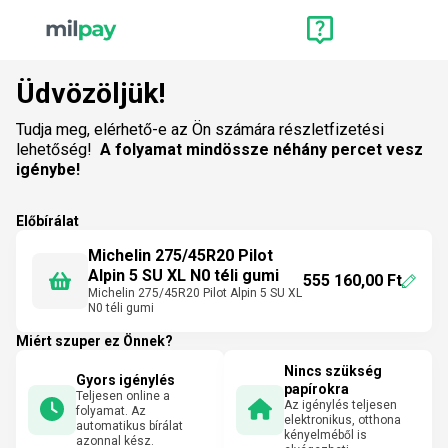
Üdvözöljük!
Tudja meg, elérhető-e az Ön számára részletfizetési
lehetőség!
A folyamat mindössze néhány percet vesz
igénybe!
Előbírálat
Michelin 275/45R20 Pilot
Alpin 5 SU XL N0 téli gumi
555 160,00 Ft
Michelin 275/45R20 Pilot Alpin 5 SU XL
N0 téli gumi
Miért szuper ez Önnek?
Nincs szükség
Gyors igénylés
papírokra
Teljesen online a
Az igénylés teljesen
folyamat. Az
elektronikus, otthona
automatikus bírálat
kényelméből is
azonnal kész.