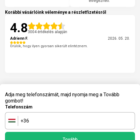
elvégezheti.
Korábbi vásárlóink véleménye a részletfizetésről
4.8
3004 értékelés alapján
Adrienn F.
2026. 05. 20.
Örülök, hogy ilyen gyorsan sikerült elintéznem.
Adja meg telefonszámát, majd nyomja meg a Tovább
gombot!
Telefonszám
+36
🇭🇺
Tovább