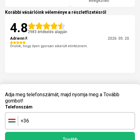
elvégezheti.
Korábbi vásárlóink véleménye a részletfizetésről
4.8
2983 értékelés alapján
Adrienn F.
2026. 05. 20.
Örülök, hogy ilyen gyorsan sikerült elintéznem.
Adja meg telefonszámát, majd nyomja meg a Tovább
gombot!
Telefonszám
+36
🇭🇺
Tovább