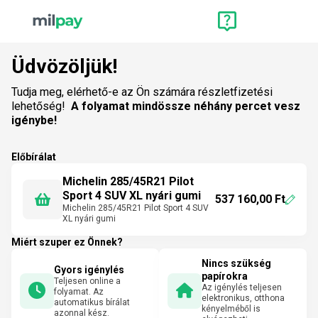
Üdvözöljük!
Tudja meg, elérhető-e az Ön számára részletfizetési
lehetőség!
A folyamat mindössze néhány percet vesz
igénybe!
Előbírálat
Michelin 285/45R21 Pilot
Sport 4 SUV XL nyári gumi
537 160,00 Ft
Michelin 285/45R21 Pilot Sport 4 SUV
XL nyári gumi
Miért szuper ez Önnek?
Nincs szükség
Gyors igénylés
papírokra
Teljesen online a
Az igénylés teljesen
folyamat. Az
elektronikus, otthona
automatikus bírálat
kényelméből is
azonnal kész.