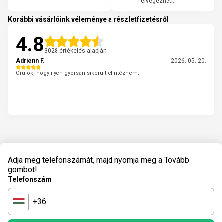
elvégezheti.
Korábbi vásárlóink véleménye a részletfizetésről
4.8
3028 értékelés alapján
Adrienn F.
2026. 05. 20.
Örülök, hogy ilyen gyorsan sikerült elintéznem.
Adja meg telefonszámát, majd nyomja meg a Tovább
gombot!
Telefonszám
+36
🇭🇺