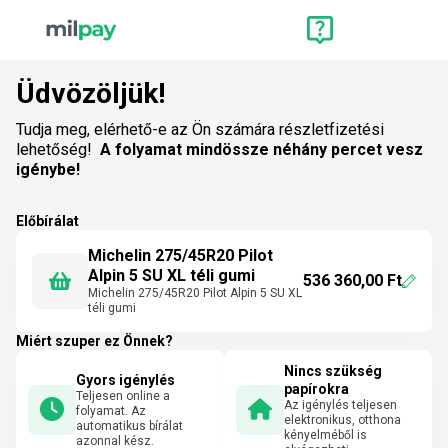
Üdvözöljük!
Tudja meg, elérhető-e az Ön számára részletfizetési
lehetőség!
A folyamat mindössze néhány percet vesz
igénybe!
Előbírálat
Michelin 275/45R20 Pilot
Alpin 5 SU XL téli gumi
536 360,00 Ft
Michelin 275/45R20 Pilot Alpin 5 SU XL
téli gumi
Miért szuper ez Önnek?
Nincs szükség
Gyors igénylés
papírokra
Teljesen online a
Az igénylés teljesen
folyamat. Az
elektronikus, otthona
automatikus bírálat
kényelméből is
azonnal kész.