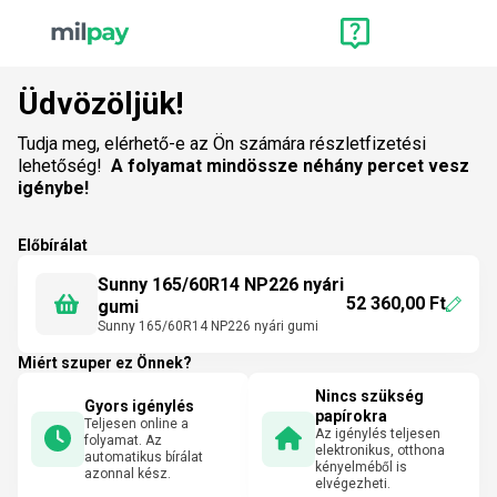
Üdvözöljük!
Tudja meg, elérhető-e az Ön számára részletfizetési
lehetőség!
A folyamat mindössze néhány percet vesz
igénybe!
Előbírálat
Sunny 165/60R14 NP226 nyári
52 360,00 Ft
gumi
Sunny 165/60R14 NP226 nyári gumi
Miért szuper ez Önnek?
Nincs szükség
Gyors igénylés
papírokra
Teljesen online a
Az igénylés teljesen
folyamat. Az
elektronikus, otthona
automatikus bírálat
kényelméből is
azonnal kész.
elvégezheti.