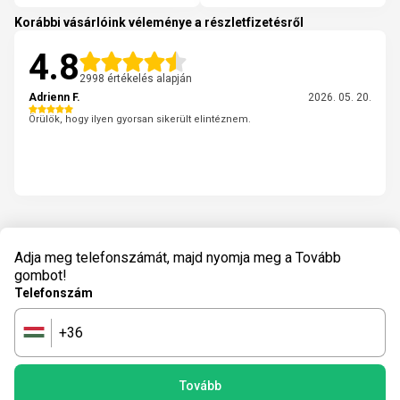
Korábbi vásárlóink véleménye a részletfizetésről
4.8
2998 értékelés alapján
Adrienn F.
2026. 05. 20.
Örülök, hogy ilyen gyorsan sikerült elintéznem.
Adja meg telefonszámát, majd nyomja meg a Tovább
gombot!
Telefonszám
+36
🇭🇺
Tovább
powered by