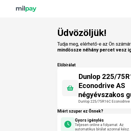
Üdvözöljük!
Tudja meg, elérhető-e az Ön számár
mindössze néhány percet vesz i
Előbírálat
Dunlop 225/75
Econodrive AS
négyévszakos g
Dunlop 225/75R16C Econodrive
Miért szuper ez Önnek?
Gyors igénylés
Teljesen online a folyamat. Az
automatikus bírálat azonnal kész.