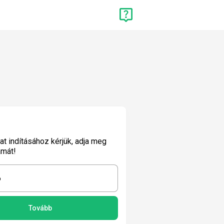
lat indításához kérjük, adja meg
ámát!
6
Tovább