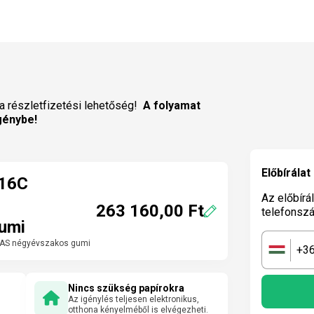
a részletfizetési lehetőség!
A folyamat
génybe!
Előbírálat
R16C
Az előbírá
263 160,00 Ft
telefonsz
umi
 AS négyévszakos gumi
+3
🇭🇺
Nincs szükség papírokra
Az igénylés teljesen elektronikus,
otthona kényelméből is elvégezheti.