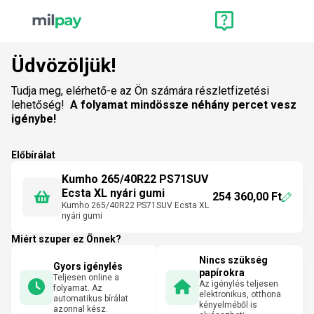
Üdvözöljük!
Tudja meg, elérhető-e az Ön számára részletfizetési
lehetőség!
A folyamat mindössze néhány percet vesz
igénybe!
Előbírálat
Kumho 265/40R22 PS71SUV
Ecsta XL nyári gumi
254 360,00 Ft
Kumho 265/40R22 PS71SUV Ecsta XL
nyári gumi
Miért szuper ez Önnek?
Nincs szükség
Gyors igénylés
papírokra
Teljesen online a
Az igénylés teljesen
folyamat. Az
elektronikus, otthona
automatikus bírálat
kényelméből is
azonnal kész.