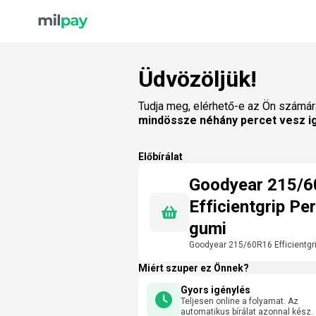
Üdvözöljük!
Tudja meg, elérhető-e az Ön számár
mindössze néhány percet vesz i
Előbírálat
Goodyear 215/
Efficientgrip Per
gumi
Goodyear 215/60R16 Efficientgri
Miért szuper ez Önnek?
Gyors igénylés
Teljesen online a folyamat. Az
automatikus bírálat azonnal kész.