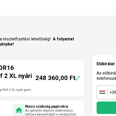
a részletfizetési lehetőség!
A folyamat
génybe!
Előbírálat
60R16
Az előbírá
f 2 XL nyári
248 360,00 Ft
telefonsz
p Perf 2 XL nyári gumi
+3
🇭🇺
Nincs szükség papírokra
Az igénylés teljesen elektronikus,
otthona kényelméből is elvégezheti.