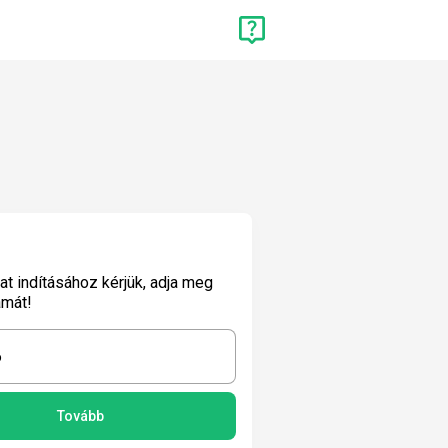
lat indításához kérjük, adja meg
ámát!
6
Tovább