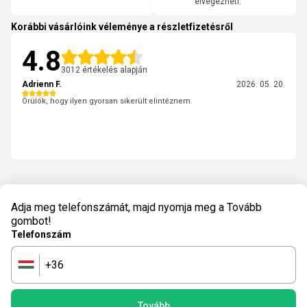
elvégezheti.
Korábbi vásárlóink véleménye a részletfizetésről
4.8
3012 értékelés alapján
Adrienn F.
2026. 05. 20.
Örülök, hogy ilyen gyorsan sikerült elintéznem.
Adja meg telefonszámát, majd nyomja meg a Tovább
gombot!
Telefonszám
+36
🇭🇺
Tovább