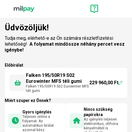
Üdvözöljük!
Tudja meg, elérhető-e az Ön számára részletfizetési
lehetőség!
A folyamat mindössze néhány percet vesz
igénybe!
Előbírálat
Falken 195/50R19 S02
Eurowinter MFS téli gumi
229 960,00 Ft
Falken 195/50R19 S02 Eurowinter MFS
téli gumi
Miért szuper ez Önnek?
Nincs szükség
Gyors igénylés
papírokra
Teljesen online a
Az igénylés teljesen
folyamat. Az
elektronikus, otthona
automatikus bírálat
kényelméből is
azonnal kész.