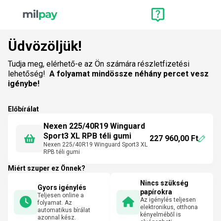
Üdvözöljük!
Tudja meg, elérhető-e az Ön számára részletfizetési
lehetőség!
A folyamat mindössze néhány percet vesz
igénybe!
Előbírálat
Nexen 225/40R19 Winguard
Sport3 XL RPB téli gumi
227 960,00 Ft
Nexen 225/40R19 Winguard Sport3 XL
RPB téli gumi
Miért szuper ez Önnek?
Nincs szükség
Gyors igénylés
papírokra
Teljesen online a
Az igénylés teljesen
folyamat. Az
elektronikus, otthona
automatikus bírálat
kényelméből is
azonnal kész.