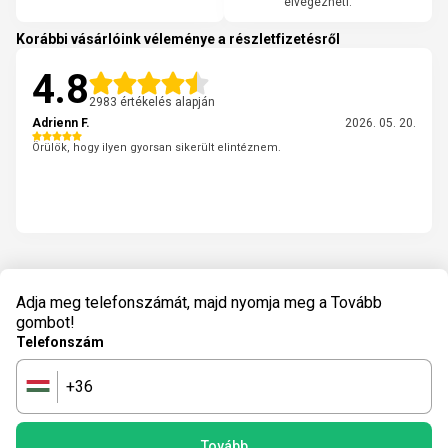
elvégezheti.
Korábbi vásárlóink véleménye a részletfizetésről
4.8
2983 értékelés alapján
Adrienn F.
2026. 05. 20.
Örülök, hogy ilyen gyorsan sikerült elintéznem.
Adja meg telefonszámát, majd nyomja meg a Tovább
gombot!
Telefonszám
+36
🇭🇺
Tovább