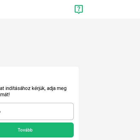
lat indításához kérjük, adja meg
ámát!
6
Tovább