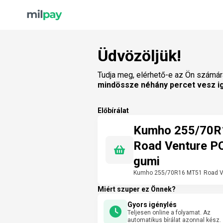
Üdvözöljük!
Tudja meg, elérhető-e az Ön számár
mindössze néhány percet vesz i
Előbírálat
Kumho 255/70
Road Venture PO
gumi
Kumho 255/70R16 MT51 Road Ve
Miért szuper ez Önnek?
Gyors igénylés
Teljesen online a folyamat. Az
automatikus bírálat azonnal kész.