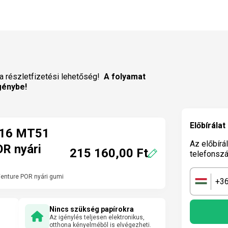
a részletfizetési lehetőség!
A folyamat
génybe!
Előbírálat
R16 MT51
Az előbírá
R nyári
215 160,00 Ft
telefonsz
nture POR nyári gumi
+3
🇭🇺
Nincs szükség papírokra
Az igénylés teljesen elektronikus,
otthona kényelméből is elvégezheti.