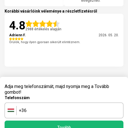
elvégezheti.
Korábbi vásárlóink véleménye a részletfizetésről
4.8
2988 értékelés alapján
Adrienn F.
2026. 05. 20.
Örülök, hogy ilyen gyorsan sikerült elintéznem.
Adja meg telefonszámát, majd nyomja meg a Tovább
gombot!
Telefonszám
+36
🇭🇺
Tovább