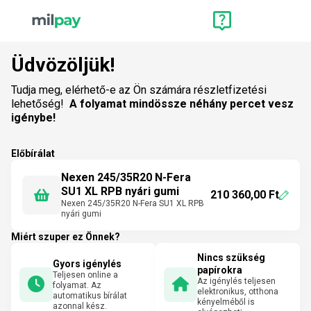
Üdvözöljük!
Tudja meg, elérhető-e az Ön számára részletfizetési
lehetőség!
A folyamat mindössze néhány percet vesz
igénybe!
Előbírálat
Nexen 245/35R20 N-Fera
SU1 XL RPB nyári gumi
210 360,00 Ft
Nexen 245/35R20 N-Fera SU1 XL RPB
nyári gumi
Miért szuper ez Önnek?
Nincs szükség
Gyors igénylés
papírokra
Teljesen online a
Az igénylés teljesen
folyamat. Az
elektronikus, otthona
automatikus bírálat
kényelméből is
azonnal kész.