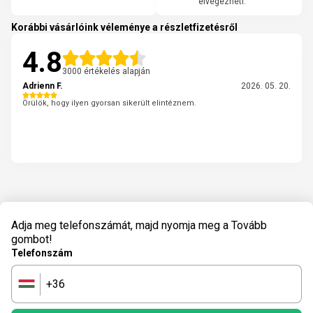
elvégezheti.
Korábbi vásárlóink véleménye a részletfizetésről
4.8
3000 értékelés alapján
Adrienn F.
2026. 05. 20.
Örülök, hogy ilyen gyorsan sikerült elintéznem.
Adja meg telefonszámát, majd nyomja meg a Tovább
gombot!
Telefonszám
+36
🇭🇺