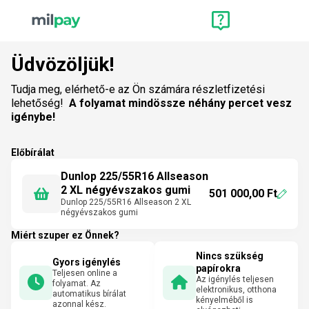
Üdvözöljük!
Tudja meg, elérhető-e az Ön számára részletfizetési
lehetőség!
A folyamat mindössze néhány percet vesz
igénybe!
Előbírálat
Dunlop 225/55R16 Allseason
2 XL négyévszakos gumi
501 000,00 Ft
Dunlop 225/55R16 Allseason 2 XL
négyévszakos gumi
Miért szuper ez Önnek?
Nincs szükség
Gyors igénylés
papírokra
Teljesen online a
Az igénylés teljesen
folyamat. Az
elektronikus, otthona
automatikus bírálat
kényelméből is
azonnal kész.