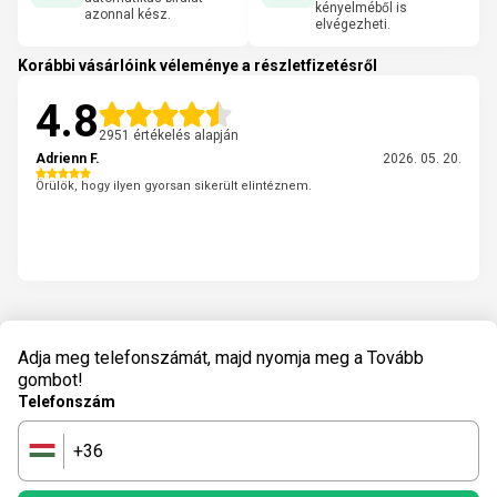
kényelméből is
azonnal kész.
elvégezheti.
Korábbi vásárlóink véleménye a részletfizetésről
4.8
2951 értékelés alapján
Adrienn F.
2026. 05. 20.
Örülök, hogy ilyen gyorsan sikerült elintéznem.
Adja meg telefonszámát, majd nyomja meg a Tovább
gombot!
Telefonszám
+36
🇭🇺