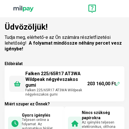
Üdvözöljük!
Tudja meg, elérhető-e az Ön számára részletfizetési
lehetőség!
A folyamat mindössze néhány percet vesz
igénybe!
Előbírálat
Falken 225/65R17 AT3WA
Wildpeak négyévszakos
203 160,00 Ft
gumi
Falken 225/65R17 AT3WA Wildpeak
négyévszakos gumi
Miért szuper ez Önnek?
Nincs szükség
Gyors igénylés
papírokra
Teljesen online a
Az igénylés teljesen
folyamat. Az
elektronikus, otthona
automatikus bírálat