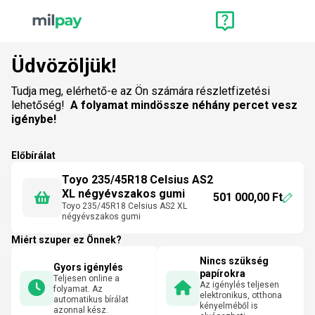
Üdvözöljük!
Tudja meg, elérhető-e az Ön számára részletfizetési
lehetőség!
A folyamat mindössze néhány percet vesz
igénybe!
Előbírálat
Toyo 235/45R18 Celsius AS2
XL négyévszakos gumi
501 000,00 Ft
Toyo 235/45R18 Celsius AS2 XL
négyévszakos gumi
Miért szuper ez Önnek?
Nincs szükség
Gyors igénylés
papírokra
Teljesen online a
Az igénylés teljesen
folyamat. Az
elektronikus, otthona
automatikus bírálat
kényelméből is
azonnal kész.