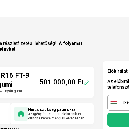
a részletfizetési lehetőség!
A folyamat
génybe!
Előbírálat
R16 FT-9
501 000,00 Ft
Az előbírá
gumi
telefonsz
WL nyári gumi
+3
🇭🇺
Nincs szükség papírokra
Az igénylés teljesen elektronikus,
otthona kényelméből is elvégezheti.