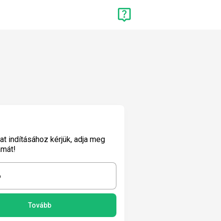
lat indításához kérjük, adja meg
ámát!
6
Tovább