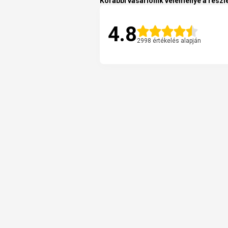
Korábbi vásárlóink véleménye a részle
4.8
2998 értékelés alapján