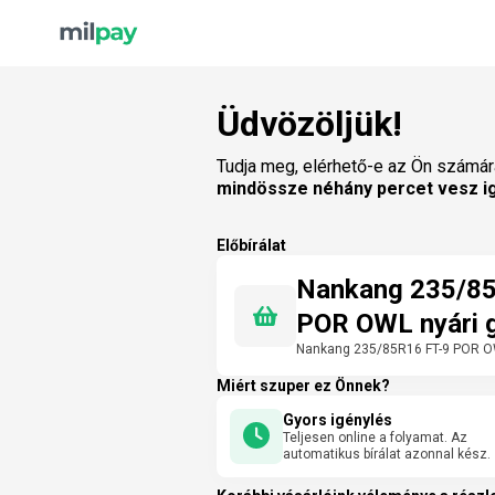
Üdvözöljük!
Tudja meg, elérhető-e az Ön számár
mindössze néhány percet vesz i
Előbírálat
Nankang 235/85
POR OWL nyári 
Nankang 235/85R16 FT-9 POR O
Miért szuper ez Önnek?
Gyors igénylés
Teljesen online a folyamat. Az
automatikus bírálat azonnal kész.