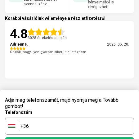
kényelméből is
azonnal kész.
elvégezheti.
Korábbi vásárlóink véleménye a részletfizetésről
4.8
3028 értékelés alapján
Adrienn F.
2026. 05. 20.
Örülök, hogy ilyen gyorsan sikerült elintéznem.
Adja meg telefonszámát, majd nyomja meg a Tovább
gombot!
Telefonszám
+36
🇭🇺