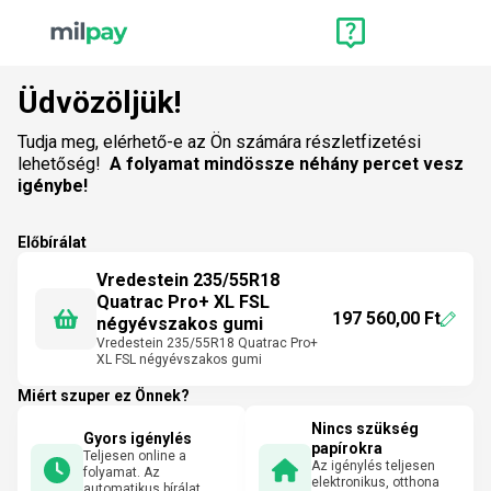
Üdvözöljük!
Tudja meg, elérhető-e az Ön számára részletfizetési
lehetőség!
A folyamat mindössze néhány percet vesz
igénybe!
Előbírálat
Vredestein 235/55R18
Quatrac Pro+ XL FSL
197 560,00 Ft
négyévszakos gumi
Vredestein 235/55R18 Quatrac Pro+
XL FSL négyévszakos gumi
Miért szuper ez Önnek?
Nincs szükség
Gyors igénylés
papírokra
Teljesen online a
Az igénylés teljesen
folyamat. Az
elektronikus, otthona
automatikus bírálat