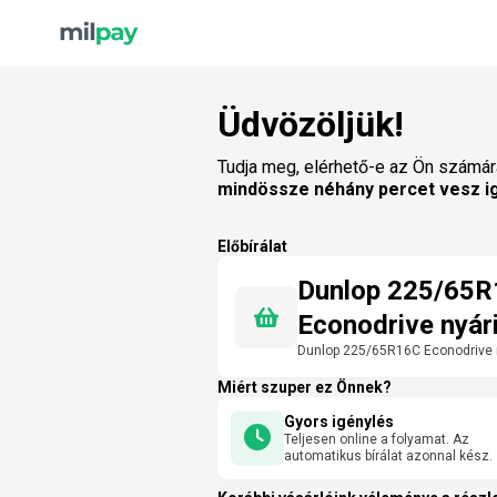
Üdvözöljük!
Tudja meg, elérhető-e az Ön számár
mindössze néhány percet vesz i
Előbírálat
Dunlop 225/65
Econodrive nyár
Dunlop 225/65R16C Econodrive 
Miért szuper ez Önnek?
Gyors igénylés
Teljesen online a folyamat. Az
automatikus bírálat azonnal kész.