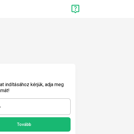
lat indításához kérjük, adja meg
ámát!
6
Tovább