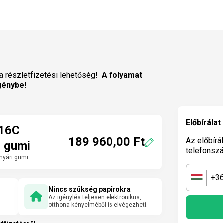
a részletfizetési lehetőség!
A folyamat
génybe!
Előbírálat
R16C
189 960,00 Ft
Az előbírá
i gumi
telefonsz
nyári gumi
+3
🇭🇺
Nincs szükség papírokra
Az igénylés teljesen elektronikus,
otthona kényelméből is elvégezheti.