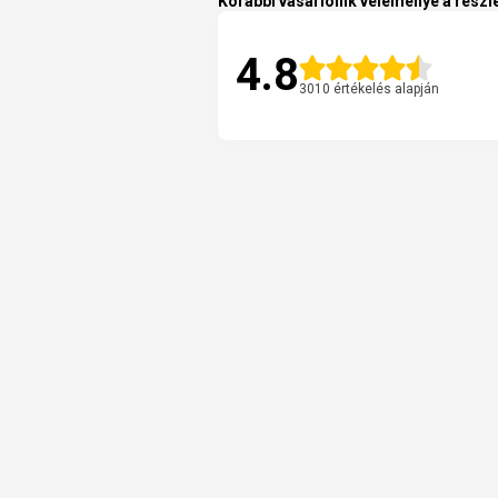
Korábbi vásárlóink véleménye a részle
4.8
3010 értékelés alapján