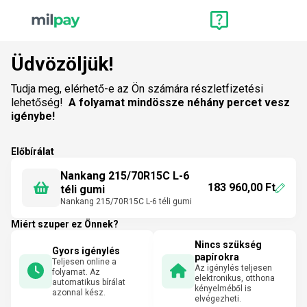
Üdvözöljük!
Tudja meg, elérhető-e az Ön számára részletfizetési
lehetőség!
A folyamat mindössze néhány percet vesz
igénybe!
Előbírálat
Nankang 215/70R15C L-6
183 960,00 Ft
téli gumi
Nankang 215/70R15C L-6 téli gumi
Miért szuper ez Önnek?
Nincs szükség
Gyors igénylés
papírokra
Teljesen online a
Az igénylés teljesen
folyamat. Az
elektronikus, otthona
automatikus bírálat
kényelméből is
azonnal kész.
elvégezheti.