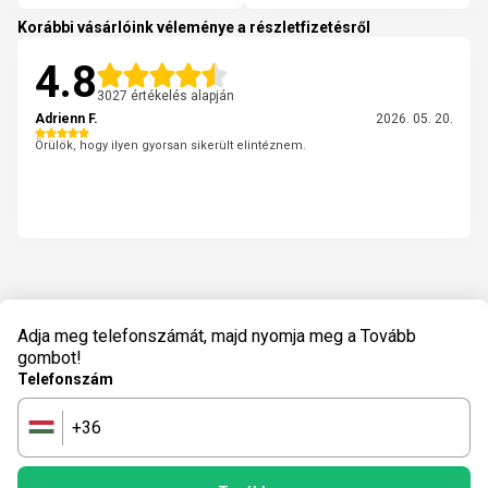
Korábbi vásárlóink véleménye a részletfizetésről
4.8
3027 értékelés alapján
Adrienn F.
2026. 05. 20.
Örülök, hogy ilyen gyorsan sikerült elintéznem.
Adja meg telefonszámát, majd nyomja meg a Tovább
gombot!
Telefonszám
+36
🇭🇺