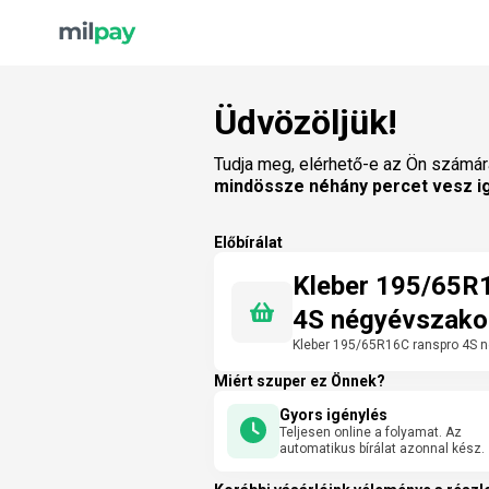
Üdvözöljük!
Tudja meg, elérhető-e az Ön számár
mindössze néhány percet vesz i
Előbírálat
Kleber 195/65R
4S négyévszako
Kleber 195/65R16C ranspro 4S 
Miért szuper ez Önnek?
Gyors igénylés
Teljesen online a folyamat. Az
automatikus bírálat azonnal kész.