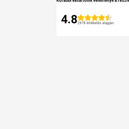
Korábbi vásárlóink véleménye a részle
4.8
2978 értékelés alapján