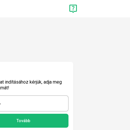
lat indításához kérjük, adja meg
ámát!
6
Tovább