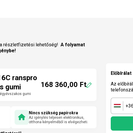
a részletfizetési lehetőség!
A folyamat
génybe!
Előbírálat
16C ranspro
168 360,00 Ft
Az előbírá
s gumi
telefonsz
négyévszakos gumi
+3
🇭🇺
Nincs szükség papírokra
Az igénylés teljesen elektronikus,
otthona kényelméből is elvégezheti.