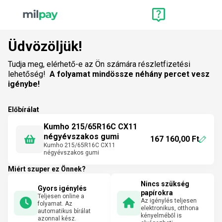
Üdvözöljük!
Tudja meg, elérhető-e az Ön számára részletfizetési
lehetőség!
A folyamat mindössze néhány percet vesz
igénybe!
Előbírálat
Kumho 215/65R16C CX11
négyévszakos gumi
167 160,00 Ft
Kumho 215/65R16C CX11
négyévszakos gumi
Miért szuper ez Önnek?
Nincs szükség
Gyors igénylés
papírokra
Teljesen online a
Az igénylés teljesen
folyamat. Az
elektronikus, otthona
automatikus bírálat
kényelméből is
azonnal kész.