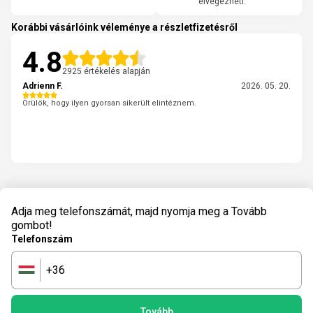
elvégezheti.
Korábbi vásárlóink véleménye a részletfizetésről
4.8
2925 értékelés alapján
Adrienn F.
2026. 05. 20.
Örülök, hogy ilyen gyorsan sikerült elintéznem.
Adja meg telefonszámát, majd nyomja meg a Tovább
gombot!
Telefonszám
+36
🇭🇺
Tovább