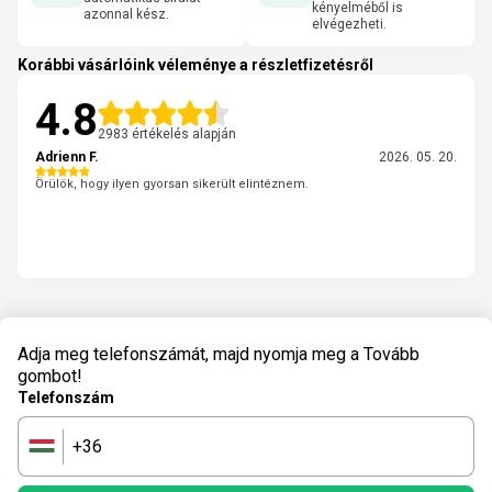
kényelméből is
azonnal kész.
elvégezheti.
Korábbi vásárlóink véleménye a részletfizetésről
4.8
2983 értékelés alapján
Adrienn F.
2026. 05. 20.
Örülök, hogy ilyen gyorsan sikerült elintéznem.
Adja meg telefonszámát, majd nyomja meg a Tovább
gombot!
Telefonszám
+36
🇭🇺