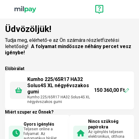
Üdvözöljük!
Tudja meg, elérhető-e az Ön számára részletfizetési
lehetőség!
A folyamat mindössze néhány percet vesz
igénybe!
Előbírálat
Kumho 225/65R17 HA32
Solus4S XL négyévszakos
150 360,00 Ft
gumi
Kumho 225/65R17 HA32 Solus4S XL
négyévszakos gumi
Miért szuper ez Önnek?
Nincs szükség
Gyors igénylés
papírokra
Teljesen online a
Az igénylés teljesen
folyamat. Az
elektronikus, otthona
automatikus bírálat