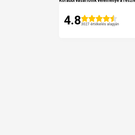
Korábbi vásárlóink véleménye a részle
4.8
3027 értékelés alapján