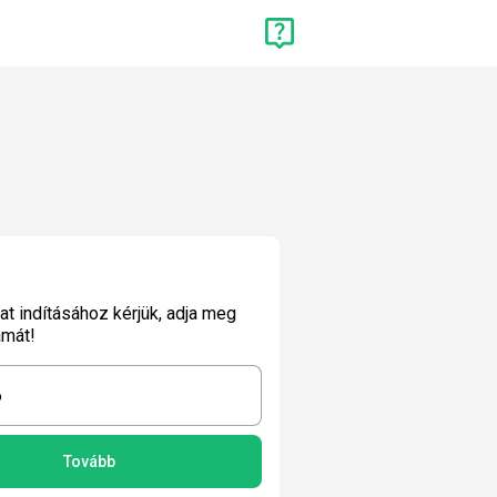
lat indításához kérjük, adja meg
ámát!
6
Tovább