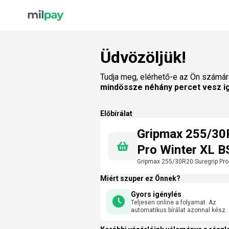
Üdvözöljük!
Tudja meg, elérhető-e az Ön számár
mindössze néhány percet vesz i
Előbírálat
Gripmax 255/30
Pro Winter XL B
Gripmax 255/30R20 Suregrip Pro
Miért szuper ez Önnek?
Gyors igénylés
Teljesen online a folyamat. Az
automatikus bírálat azonnal kész.