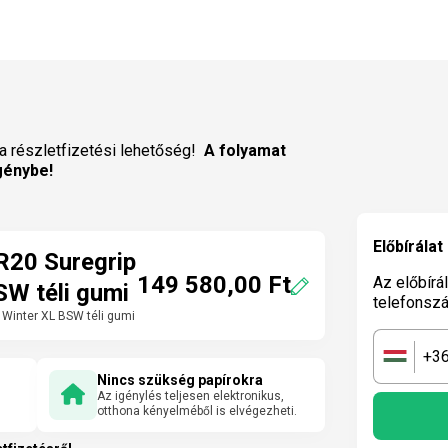
a részletfizetési lehetőség!
A folyamat
génybe!
Előbírálat
R20 Suregrip
149 580,00 Ft
Az előbírá
SW téli gumi
telefonsz
 Winter XL BSW téli gumi
+3
🇭🇺
Nincs szükség papírokra
Az igénylés teljesen elektronikus,
otthona kényelméből is elvégezheti.