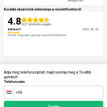
elvégezheti.
Korábbi vásárlóink véleménye a részletfizetésről
4.8
3027 értékelés alapján
Adrienn F.
2026. 05. 20.
Örülök, hogy ilyen gyorsan sikerült elintéznem.
Adja meg telefonszámát, majd nyomja meg a Tovább
gombot!
Telefonszám
+36
🇭🇺
Tovább