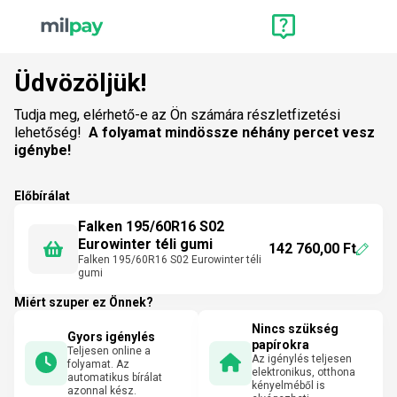
Üdvözöljük!
Tudja meg, elérhető-e az Ön számára részletfizetési
lehetőség!
A folyamat mindössze néhány percet vesz
igénybe!
Előbírálat
Falken 195/60R16 S02
Eurowinter téli gumi
142 760,00 Ft
Falken 195/60R16 S02 Eurowinter téli
gumi
Miért szuper ez Önnek?
Nincs szükség
Gyors igénylés
papírokra
Teljesen online a
Az igénylés teljesen
folyamat. Az
elektronikus, otthona
automatikus bírálat
kényelméből is
azonnal kész.