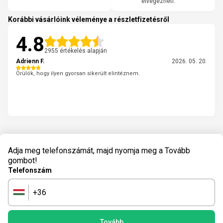
elvégezheti.
Korábbi vásárlóink véleménye a részletfizetésről
4.8
2955 értékelés alapján
Adrienn F.
2026. 05. 20.
Örülök, hogy ilyen gyorsan sikerült elintéznem.
Adja meg telefonszámát, majd nyomja meg a Tovább
gombot!
Telefonszám
+36
🇭🇺
Tovább