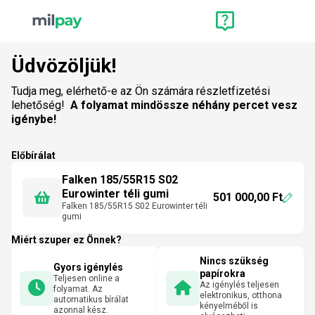
Üdvözöljük!
Tudja meg, elérhető-e az Ön számára részletfizetési
lehetőség!
A folyamat mindössze néhány percet vesz
igénybe!
Előbírálat
Falken 185/55R15 S02
Eurowinter téli gumi
501 000,00 Ft
Falken 185/55R15 S02 Eurowinter téli
gumi
Miért szuper ez Önnek?
Nincs szükség
Gyors igénylés
papírokra
Teljesen online a
Az igénylés teljesen
folyamat. Az
elektronikus, otthona
automatikus bírálat
kényelméből is
azonnal kész.