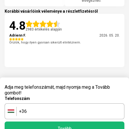
elvégezheti.
Korábbi vásárlóink véleménye a részletfizetésről
4.8
2983 értékelés alapján
Adrienn F.
2026. 05. 20.
Örülök, hogy ilyen gyorsan sikerült elintéznem.
Adja meg telefonszámát, majd nyomja meg a Tovább
gombot!
Telefonszám
+36
🇭🇺
Tovább