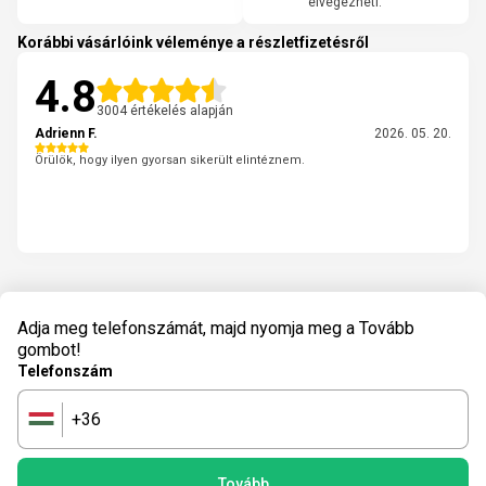
elvégezheti.
Korábbi vásárlóink véleménye a részletfizetésről
4.8
3004 értékelés alapján
Adrienn F.
2026. 05. 20.
Örülök, hogy ilyen gyorsan sikerült elintéznem.
Adja meg telefonszámát, majd nyomja meg a Tovább
gombot!
Telefonszám
+36
🇭🇺
Tovább