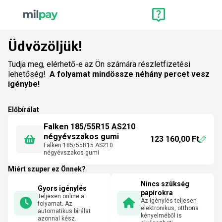
Üdvözöljük!
Tudja meg, elérhető-e az Ön számára részletfizetési
lehetőség!
A folyamat mindössze néhány percet vesz
igénybe!
Előbírálat
Falken 185/55R15 AS210
négyévszakos gumi
123 160,00 Ft
Falken 185/55R15 AS210
négyévszakos gumi
Miért szuper ez Önnek?
Nincs szükség
Gyors igénylés
papírokra
Teljesen online a
Az igénylés teljesen
folyamat. Az
elektronikus, otthona
automatikus bírálat
kényelméből is
azonnal kész.