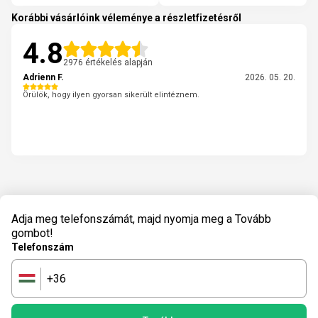
Korábbi vásárlóink véleménye a részletfizetésről
4.8
2976 értékelés alapján
Adrienn F.
2026. 05. 20.
Örülök, hogy ilyen gyorsan sikerült elintéznem.
Adja meg telefonszámát, majd nyomja meg a Tovább
gombot!
Telefonszám
+36
🇭🇺