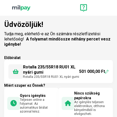
Üdvözöljük!
Tudja meg, elérhető-e az Ön számára részletfizetési
lehetőség!
A folyamat mindössze néhány percet vesz
igénybe!
Előbírálat
Rotalla 235/55R18 RU01 XL
501 000,00 Ft
nyári gumi
Rotalla 235/55R18 RU01 XL nyári gumi
Miért szuper ez Önnek?
Nincs szükség
Gyors igénylés
papírokra
Teljesen online a
Az igénylés teljesen
folyamat. Az
elektronikus, otthona
automatikus bírálat
kényelméből is
azonnal kész.
elvégezheti.