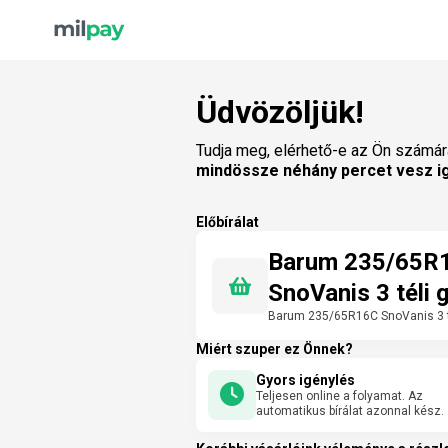
Üdvözöljük!
Tudja meg, elérhető-e az Ön számár
mindössze néhány percet vesz i
Előbírálat
Barum 235/65R
SnoVanis 3 téli 
Barum 235/65R16C SnoVanis 3 t
Miért szuper ez Önnek?
Gyors igénylés
Teljesen online a folyamat. Az
automatikus bírálat azonnal kész.