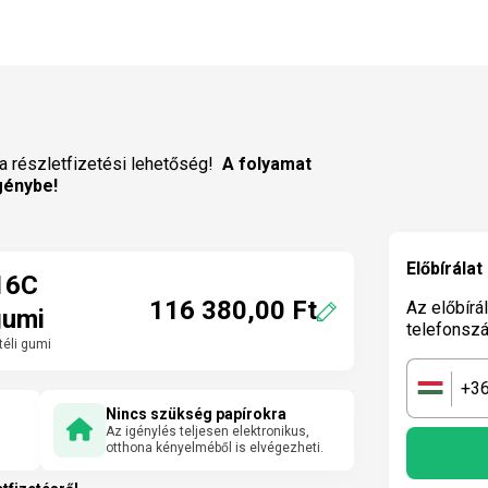
a részletfizetési lehetőség!
A folyamat
génybe!
Előbírálat
16C
116 380,00 Ft
Az előbírá
gumi
telefonsz
éli gumi
+3
🇭🇺
Nincs szükség papírokra
Az igénylés teljesen elektronikus,
otthona kényelméből is elvégezheti.