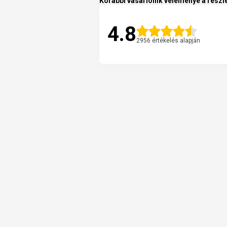
Korábbi vásárlóink véleménye a részle
4.8
2956 értékelés alapján