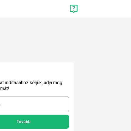
lat indításához kérjük, adja meg
ámát!
6
Tovább