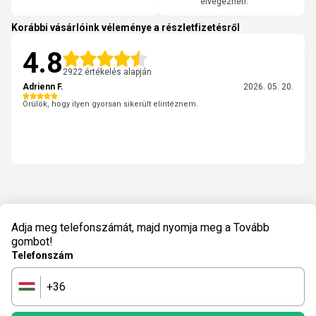
elvégezheti.
Korábbi vásárlóink véleménye a részletfizetésről
4.8
2922 értékelés alapján
Adrienn F.
2026. 05. 20.
Örülök, hogy ilyen gyorsan sikerült elintéznem.
Adja meg telefonszámát, majd nyomja meg a Tovább
gombot!
Telefonszám
+36
🇭🇺