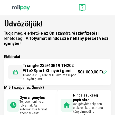
Üdvözöljük!
Tudja meg, elérhető-e az Ön számára részletfizetési
lehetőség!
A folyamat mindössze néhány percet vesz
igénybe!
Előbírálat
Triangle 235/40R19 TH202
EffeXSport XL nyári gumi
501 000,00 Ft
Triangle 235/40R19 TH202 EffeXSport
XL nyári gumi
Miért szuper ez Önnek?
Nincs szükség
Gyors igénylés
papírokra
Teljesen online a
Az igénylés teljesen
folyamat. Az
elektronikus, otthona
automatikus bírálat
kényelméből is
azonnal kész.