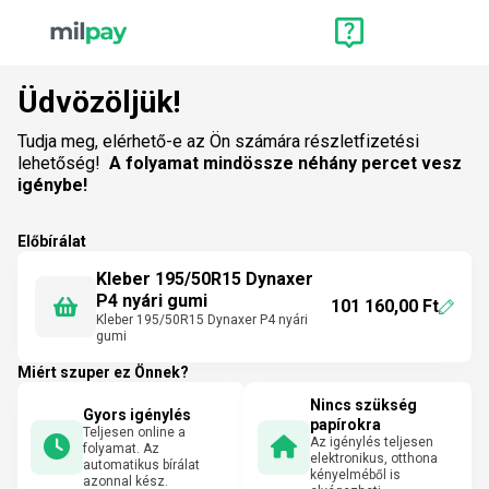
Üdvözöljük!
Tudja meg, elérhető-e az Ön számára részletfizetési
lehetőség!
A folyamat mindössze néhány percet vesz
igénybe!
Előbírálat
Kleber 195/50R15 Dynaxer
P4 nyári gumi
101 160,00 Ft
Kleber 195/50R15 Dynaxer P4 nyári
gumi
Miért szuper ez Önnek?
Nincs szükség
Gyors igénylés
papírokra
Teljesen online a
Az igénylés teljesen
folyamat. Az
elektronikus, otthona
automatikus bírálat
kényelméből is
azonnal kész.