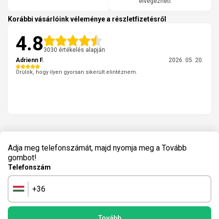
elvégezheti.
Korábbi vásárlóink véleménye a részletfizetésről
4.8
3030 értékelés alapján
Adrienn F.
2026. 05. 20.
Örülök, hogy ilyen gyorsan sikerült elintéznem.
Adja meg telefonszámát, majd nyomja meg a Tovább
gombot!
Telefonszám
+36
🇭🇺
Tovább