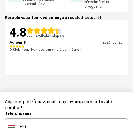
kényelméből is
azonnal kész.
elvégezheti.
Korábbi vásárlóink véleménye a részletfizetésről
4.8
2923 értékelés alapján
Adrienn F.
2026. 05. 20.
Örülök, hogy ilyen gyorsan sikerült elintéznem.
Adja meg telefonszámát, majd nyomja meg a Tovább
gombot!
Telefonszám
+36
🇭🇺