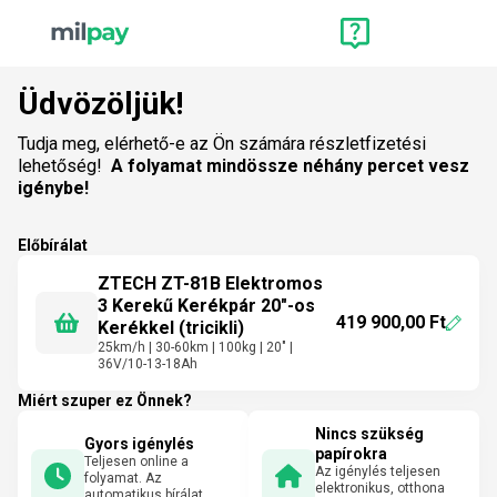
Üdvözöljük!
Tudja meg, elérhető-e az Ön számára részletfizetési
lehetőség!
A folyamat mindössze néhány percet vesz
igénybe!
Előbírálat
ZTECH ZT-81B Elektromos
3 Kerekű Kerékpár 20"-os
419 900,00 Ft
Kerékkel (tricikli)
25km/h | 30-60km | 100kg | 20" |
36V/10-13-18Ah
Miért szuper ez Önnek?
Nincs szükség
Gyors igénylés
papírokra
Teljesen online a
Az igénylés teljesen
folyamat. Az
elektronikus, otthona
automatikus bírálat