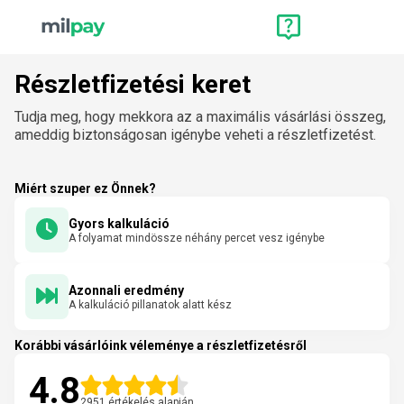
Részletfizetési keret
Tudja meg, hogy mekkora az a maximális vásárlási összeg,
ameddig biztonságosan igénybe veheti a részletfizetést.
Miért szuper ez Önnek?
Gyors kalkuláció
A folyamat mindössze néhány percet vesz igénybe
Azonnali eredmény
A kalkuláció pillanatok alatt kész
Korábbi vásárlóink véleménye a részletfizetésről
4.8
2951 értékelés alapján